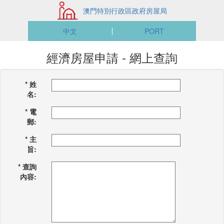
澳門特別行政區政府房屋局
中文
PORT
經濟房屋申請 - 網上查詢
*
姓
名:
*
電
郵:
*
主
旨:
*
查詢
內容: