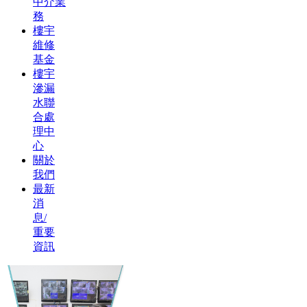
中介業
務
樓宇
維修
基金
樓宇
滲漏
水聯
合處
理中
心
關於
我們
最新
消
息/
重要
資訊