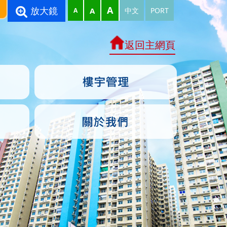
A
放大鏡
A
中文
PORT
A
返回主網頁