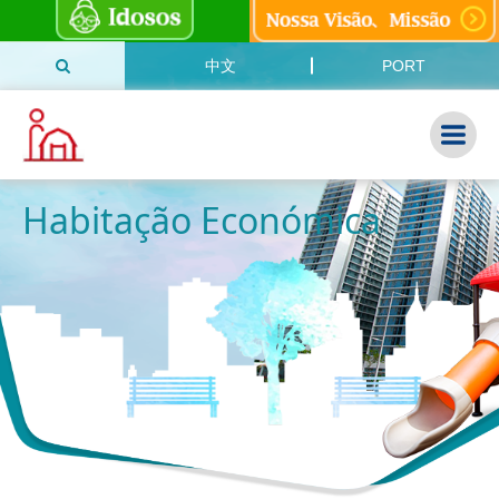
中文
PORT
Habitação Económica