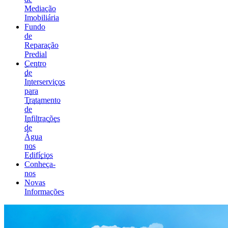
Mediação
Imobiliária
Fundo
de
Reparação
Predial
Centro
de
Interserviços
para
Tratamento
de
Infiltrações
de
Água
nos
Edifícios
Conheça-
nos
Novas
Informações