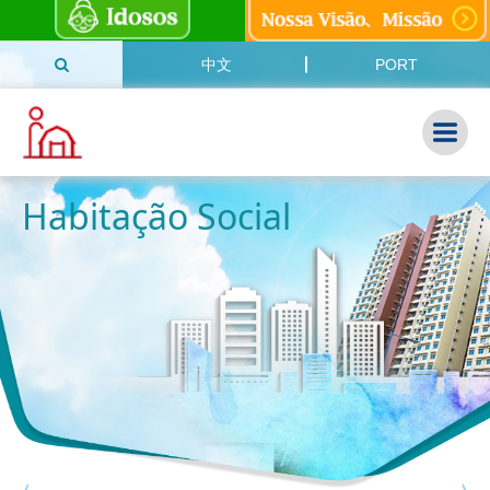
中文
PORT
Habitação Social