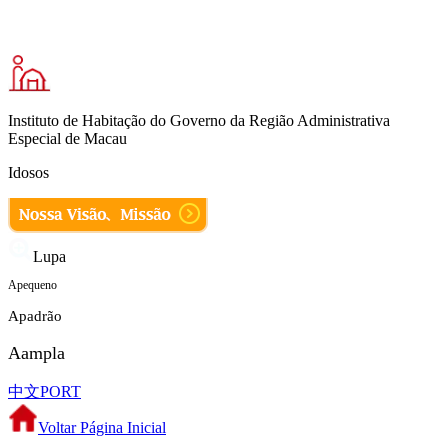
Instituto de Habitação do Governo da Região Administrativa
Especial de Macau
Idosos
Lupa
A
pequeno
A
padrão
A
ampla
中文
PORT
Voltar Página Inicial