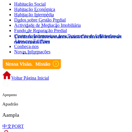
Habitação Social
Habitação Económica
Habitação Intermédia
Dados sobre Gestão Predial
Actividade de Mediação Imobiliária
Fundo de Reparação Predial
Centro de Interserviços para Tratamento de Infiltrações de
Água nos Edifícios
Conheça-nos
Novas Informações
Voltar Página Inicial
A
pequeno
A
padrão
A
ampla
中文
PORT